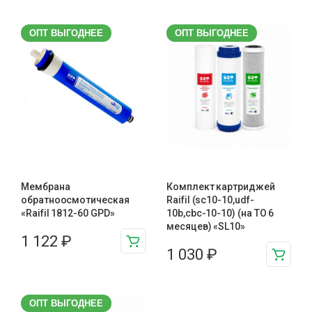
ОПТ ВЫГОДНЕЕ
ОПТ ВЫГОДНЕЕ
Мембрана
Комплект картриджей
обратноосмотическая
Raifil (sc10-10,udf-
«Raifil 1812-60 GPD»
10b,cbc-10-10) (на ТО 6
месяцев) «SL10»
1 122
₽
1 030
₽
ОПТ ВЫГОДНЕЕ