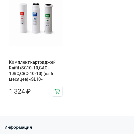
Комплект картриджей
Raifil (SC10-10,GAC-
10RC,CBC-10-10) (на 6
месяцев) «SL10»
1 324
₽
Информация