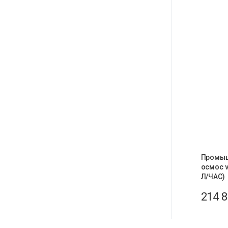
Промыш
осмос v
Л/ЧАС)
214 