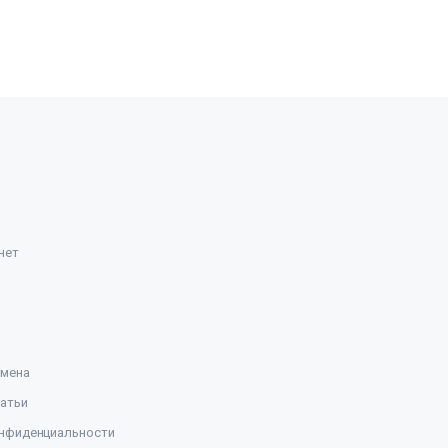
нет
амена
атьи
нфиденциальности