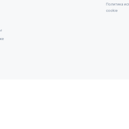
Политика ис
cookie
ы
же