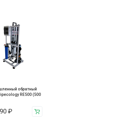
ленный обратный
ipecology RE500 (500
890
₽