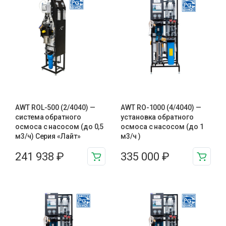
AWT ROL-500 (2/4040) —
AWT RO-1000 (4/4040) —
система обратного
установка обратного
осмоса с насосом (до 0,5
осмоса с насосом (до 1
м3/ч) Серия «Лайт»
м3/ч )
241 938
₽
335 000
₽