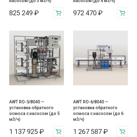
насосом (до 3 м3/ч)
насосом (до 4 м3/ч)
825 249
₽
972 470
₽
AWT RO-5/8040 —
AWT RO-6/8040 —
установка обратного
установка обратного
осмоса с насосом (до 5
осмоса с насосом (до 6
м3/ч)
м3/ч)
1 137 925
₽
1 267 587
₽