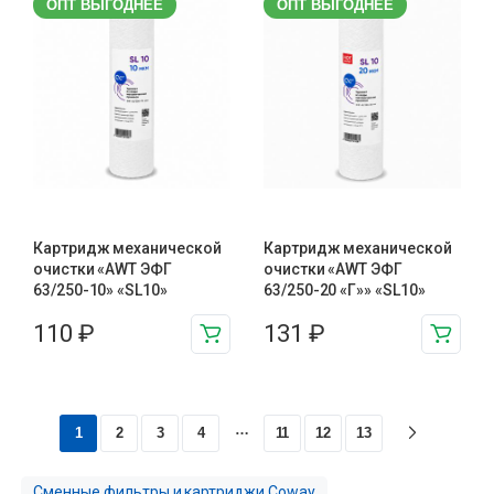
ОПТ ВЫГОДНЕЕ
ОПТ ВЫГОДНЕЕ
Картридж механической
Картридж механической
очистки «AWT ЭФГ
очистки «AWT ЭФГ
63/250-10» «SL10»
63/250-20 «Г»» «SL10»
110
₽
131
₽
…
1
2
3
4
11
12
13
Сменные фильтры и картриджи Coway