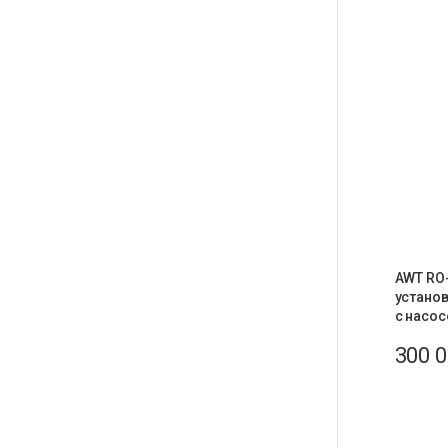
AWT RO-
устано
с насос
300 