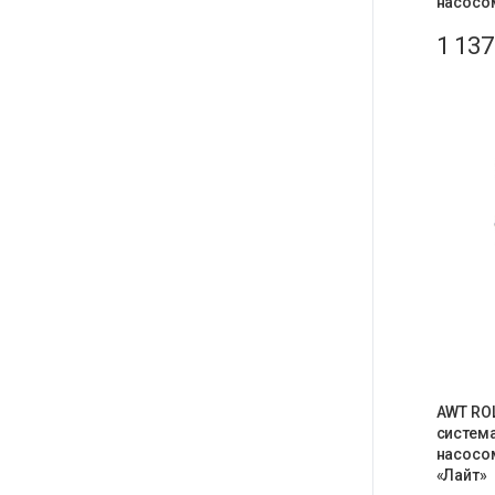
насосом
1 13
AWT ROL
система
насосом
«Лайт»