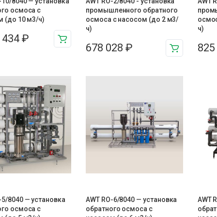
10/8040 — установка
AWT RO-2/8040 - установка
AWT R
ого осмоса с
промышленного обратного
пром
 (до 10 м3/ч)
осмоса с насосом (до 2 м3/
осмос
ч)
ч)
7 434
₽
678 028
₽
825
5/8040 — установка
AWT RO-6/8040 — установка
AWT R
ого осмоса с
обратного осмоса с
обрат