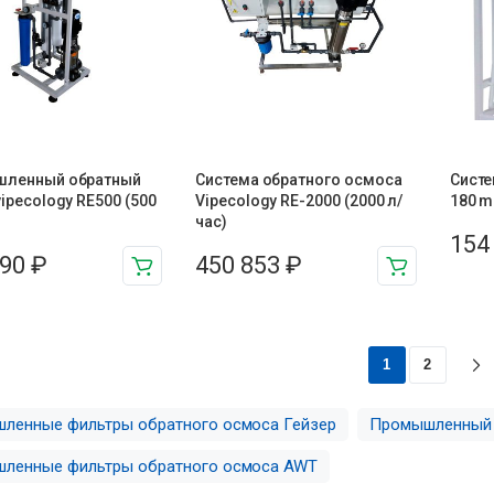
ленный обратный
Система обратного осмоса
Систе
ipecology RE500 (500
Vipecology RE-2000 (2000 л/
180 mi
час)
154
890
₽
450 853
₽
1
2
ленные фильтры обратного осмоса Гейзер
Промышленный 
ленные фильтры обратного осмоса AWT