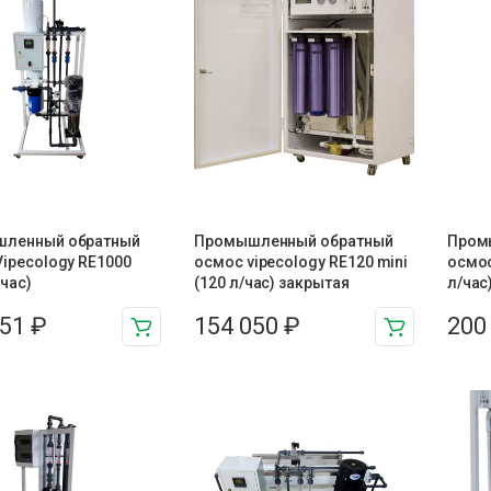
ленный обратный
Промышленный обратный
Пром
ipecology RE1000
осмос vipecology RE120 mini
осмос
/час)
(120 л/час) закрытая
л/час
551
₽
154 050
₽
200