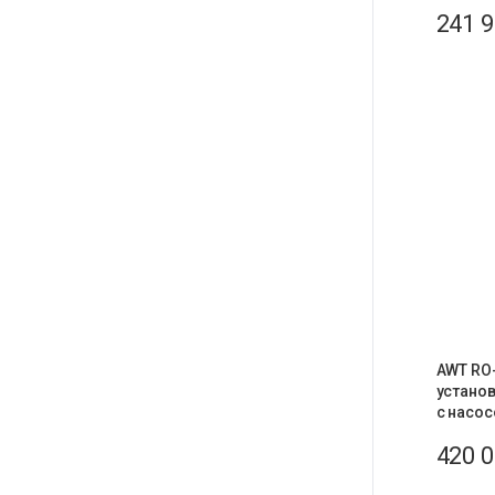
241 
AWT RO-
устано
с насос
420 