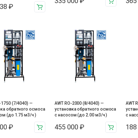
335 000
₽
365
938
₽
1750 (7/4040) —
AWT RO-2000 (8/4040) —
AWT R
вка обратного осмоса
установка обратного осмоса
устан
ом (до 1.75 м3/ч )
с насосом (до 2.00 м3/ч )
с нас
000
₽
455 000
₽
188