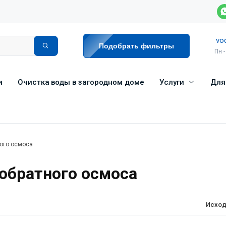
vo
Подобрать фильтры
Пн -
и
Очистка воды в загородном доме
Услуги
Для
ого осмоса
братного осмоса
Исход