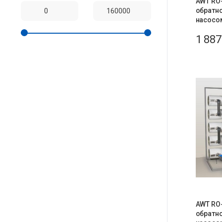
AWT RO-
обратн
насосом
1 88
AWT RO-
обратн