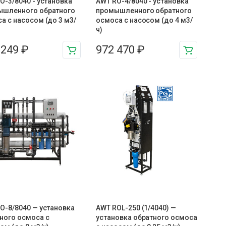
O-3/8040 - установка
AWT RO-4/8040 - установка
ышленного обратного
промышленного обратного
а с насосом (до 3 м3/
осмоса с насосом (до 4 м3/
ч)
 249
₽
972 470
₽
O-8/8040 — установка
AWT ROL-250 (1/4040) —
ного осмоса с
установка обратного осмоса