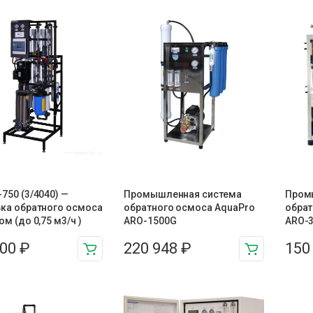
750 (3/4040) —
Промышленная система
Пром
вка обратного осмоса
обратного осмоса AquaPro
обрат
ом (до 0,75 м3/ч )
ARO-1500G
ARO-
000
₽
220 948
₽
150