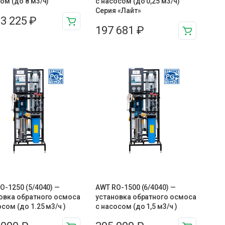
ом (до 8 м3/ч)
с насосом (до 0,25 м3/ч)
Серия «Лайт»
03 225
₽
197 681
₽
O-1250 (5/4040) —
AWT RO-1500 (6/4040) —
овка обратного осмоса
установка обратного осмоса
осом (до 1.25 м3/ч )
с насосом (до 1,5 м3/ч )