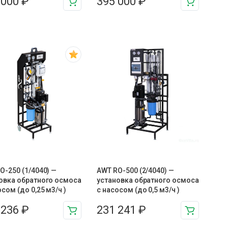
 000
₽
395 000
₽
O-250 (1/4040) —
AWT RO-500 (2/4040) —
овка обратного осмоса
установка обратного осмоса
осом (до 0,25 м3/ч )
с насосом (до 0,5 м3/ч )
 236
₽
231 241
₽