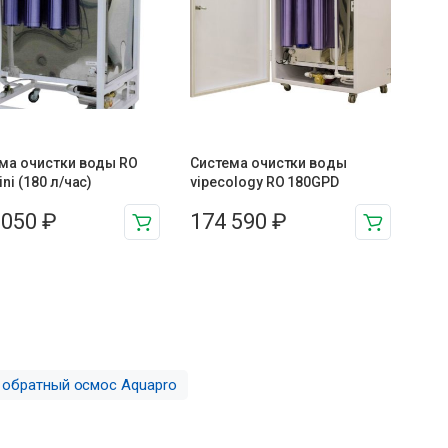
ма очистки воды RO
Система очистки воды
ni (180 л/час)
vipecology RO 180GPD
 050
₽
174 590
₽
обратный осмос Aquapro