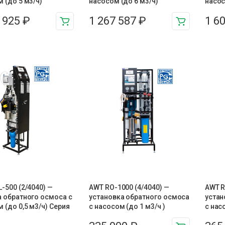
 (до 5 м3/ч)
насосом (до 6 м3/ч)
насос
7 925
₽
1 267 587
₽
1 6
-500 (2/4040) —
AWT RO-1000 (4/4040) —
AWT R
 обратного осмоса с
установка обратного осмоса
устан
 (до 0,5 м3/ч) Серия
с насосом (до 1 м3/ч )
с нас