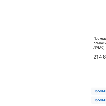
Промыш
осмос v
Л/ЧАС)
214 
Промыш
Промыш