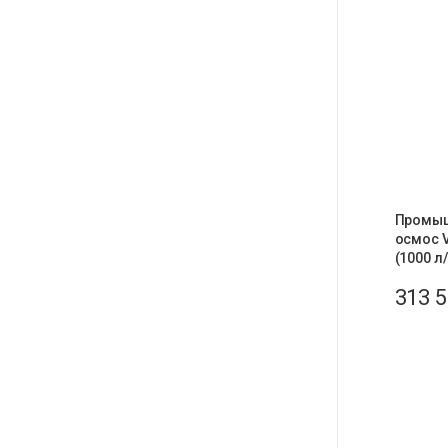
Промыш
осмос V
(1000 л
313 