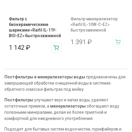
Фильтр с
Фильтр минерализатор
биокерамическими
«Raifil IL-10W-C-EZ»
шариками «Raifil IL-11Y-
быстрозажимной
BIO-EZ» быстрозажимной
1 391
₽
1 142
₽
Постфильтры и минерализаторы воды
предназначены для
завершающей обработки очищенной воды в системах
обратного осмоса и фильтрах под мойку.
Постфильтры
улучшают вкус и запах воды, удаляют
остаточные примеси, а
минерализаторы
обогащают воду
полезными минералами, делая её более приятной и
комфортной для ежедневного употребления.
Подходят для бытовых систем водоочистки, пурифайеров и