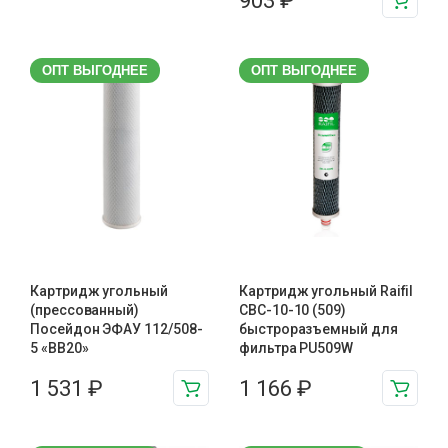
903
₽
ОПТ ВЫГОДНЕЕ
ОПТ ВЫГОДНЕЕ
Картридж угольный
Картридж угольный Raifil
(прессованный)
CBC-10-10 (509)
Посейдон ЭФАУ 112/508-
быстроразъемный для
5 «BB20»
фильтра PU509W
1 531
₽
1 166
₽