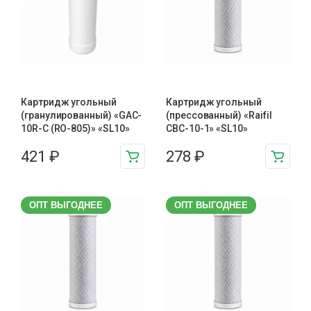
Картридж угольный
Картридж угольный
(гранулированный) «GAC-
(прессованный) «Raifil
10R-C (RO-805)» «SL10»
CBC-10-1» «SL10»
421
₽
278
₽
ОПТ ВЫГОДНЕЕ
ОПТ ВЫГОДНЕЕ