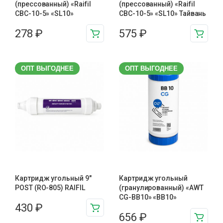
(прессованный) «Raifil
(прессованный) «Raifil
CBC-10-5» «SL10»
CBC-10-5» «SL10» Тайвань
278
₽
575
₽
ОПТ ВЫГОДНЕЕ
ОПТ ВЫГОДНЕЕ
Картридж угольный 9″
Картридж угольный
POST (RO-805) RAIFIL
(гранулированный) «AWT
CG-BB10» «BB10»
430
₽
656
₽