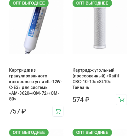
ОПТ ВЫГОДНЕЕ
ОПТ ВЫГОДНЕЕ
Картридж из
Картридж угольный
гранулированного
(прессованный) «Raifil
кокосового угля «IL-12W-
CBC-10-10» «SL10»
C-E3» для системы
Тайвань
«АМ-3620»«QM-72»«QM-
574
₽
80»
757
₽
ОПТ ВЫГОДНЕЕ
ОПТ ВЫГОДНЕЕ