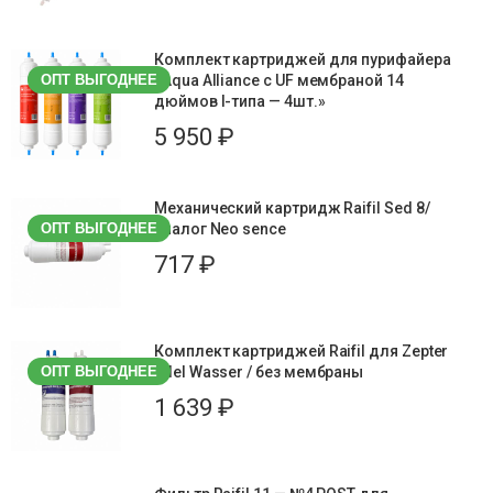
Комплект картриджей для пурифайера
ОПТ ВЫГОДНЕЕ
«Aqua Alliance с UF мембраной 14
дюймов I-типа — 4шт.»
5 950
₽
Механический картридж Raifil Sed 8/
ОПТ ВЫГОДНЕЕ
аналог Neo sence
717
₽
Комплект картриджей Raifil для Zepter
ОПТ ВЫГОДНЕЕ
Edel Wasser / без мембраны
1 639
₽