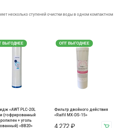
няет несколько ступеней очистки воды в одном компактном
Т ВЫГОДНЕЕ
ОПТ ВЫГОДНЕЕ
идж «AWT PLC-20L
Фильтр двойного действия
и (гофрированный
«Raifil MX-DS-15»
ропилен + уголь
4 272
₽
ованный) «BB20»