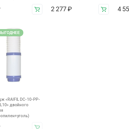
₽
2 277
₽
4 5
ВЫГОДНЕЕ
ж «RAIFIL DC-10-PP-
L10» двойного
ия
ропилен+уголь)
₽