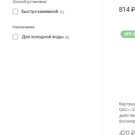
Способ установки
814
Быстрозажимной
1
Назначение
ОПТ 
Для холодной воды
5
Картрид
GAC» «S
действ
(полип
420