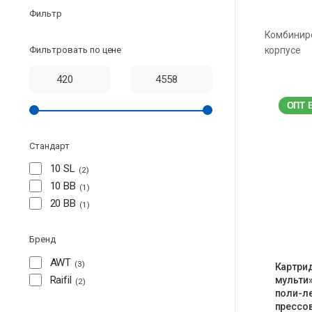
Фильтр
Комбиниро
Фильтровать по цене
корпусе
ОПТ 
Стандарт
10 SL
2
10 BB
1
20 BB
1
Бренд
AWT
3
Картри
Raifil
мульти
2
поли-ле
прессов