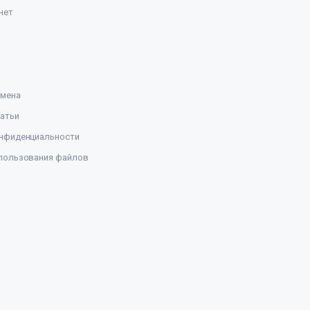
нет
амена
атьи
нфиденциальности
пользования файлов