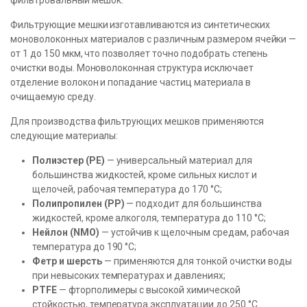
фильтровальный мешок.
Фильтрующие мешки изготавливаются из синтетических
моноволоконных материалов с различным размером ячейки —
от 1 до 150 мкм, что позволяет точно подобрать степень
очистки воды. Моноволоконная структура исключает
отделение волокон и попадание частиц материала в
очищаемую среду.
Для производства фильтрующих мешков применяются
следующие материалы:
Полиэстер (PE)
— универсальный материал для
большинства жидкостей, кроме сильных кислот и
щелочей, рабочая температура до 170 °C;
Полипропилен (PP)
— подходит для большинства
жидкостей, кроме алкоголя, температура до 110 °C;
Нейлон (NMO)
— устойчив к щелочным средам, рабочая
температура до 190 °C;
Фетр и шерсть
— применяются для тонкой очистки воды
при невысоких температурах и давлениях;
PTFE
— фторполимеры с высокой химической
стойкостью, температура эксплуатации до 250 °C.