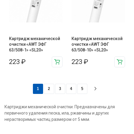
Картридж механической
Картридж механической
очистки «AWT ЭФГ
очистки «AWT ЭФГ
63/508-1» «SL20»
63/508-10» «SL20»
223
₽
223
₽
1
2
3
4
5
Картриджи механической очистки. Предназначены для
первичного удаления песка, ила, ржавчины и других
нерастворимых частиц размером от 5 мкм.