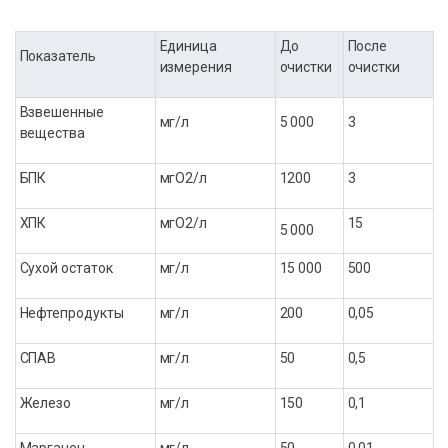
Единица
До
После
Показатель
измерения
очистки
очистки
Взвешенные
мг/л
5 000
3
вещества
БПК
мгO2/л
1200
3
ХПК
мгO2/л
15
5 000
Сухой остаток
мг/л
15 000
500
Нефтепродукты
мг/л
200
0,05
СПАВ
мг/л
50
0,5
Железо
мг/л
150
0,1