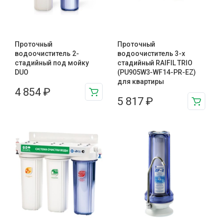
Проточный
Проточный
водоочиститель 2-
водоочиститель 3-х
стадийный под мойку
стадийный RAIFIL TRIO
DUO
(PU905W3-WF14-PR-EZ)
для квартиры
4 854
₽
5 817
₽