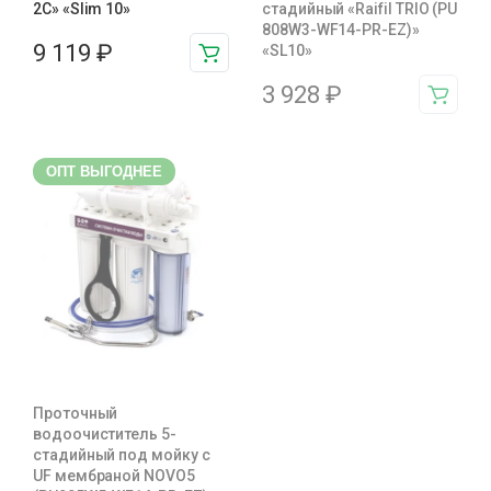
2С» «Slim 10»
стадийный «Raifil TRIO (PU
808W3-WF14-PR-EZ)»
9 119
₽
«SL10»
3 928
₽
ОПТ ВЫГОДНЕЕ
Проточный
водоочиститель 5-
стадийный под мойку с
UF мембраной NOVO5