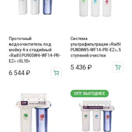
Проточный
Система
водоочиститель под
ультрафильтрации «Raifil
мойку 4-х стадийный
PU808W5-WF14-PR-EZ», 5
«Raifil PU905W4-WF14-PR-
ступеней очистки
EZ» «SL10»
5 436
₽
6 544
₽
ОПТ ВЫГОДНЕЕ