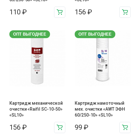
110
₽
156
₽
ОПТ ВЫГОДНЕЕ
ОПТ ВЫГОДНЕЕ
Картридж механической
Картридж намоточный
очистки «Raifil SC-10-50»
мех. очистки «AWT ЭФН
«SL10»
60/250-10» «SL10»
156
₽
99
₽