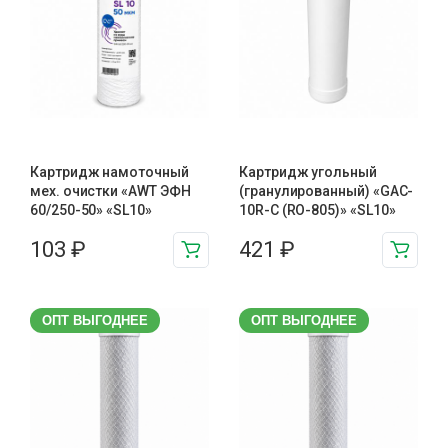
Картридж намоточный
Картридж угольный
мех. очистки «AWT ЭФН
(гранулированный) «GAC-
60/250-50» «SL10»
10R-C (RO-805)» «SL10»
103
₽
421
₽
ОПТ ВЫГОДНЕЕ
ОПТ ВЫГОДНЕЕ