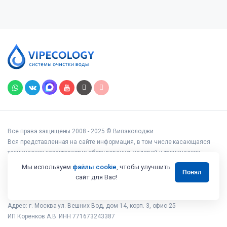
Все права защищены 2008 - 2025 © Випэколоджи
Вся представленная на сайте информация, в том числе касающаяся
технических характеристик оборудования, условий и технических
возможностей подключения, наличия на складе, стоимости товаров и
Мы используем
файлы cookie
, чтобы улучшить
Понял
услуг, носит информационный характер и ни при каких условиях не
сайт для Вас!
является публичной офертой, определяемой положениями статьи 437
Гражданского кодекса РФ.
Адрес: г. Москва ул. Вешних Вод, дом 14, корп. 3, офис 25
ИП Коренков А.В. ИНН 771673243387