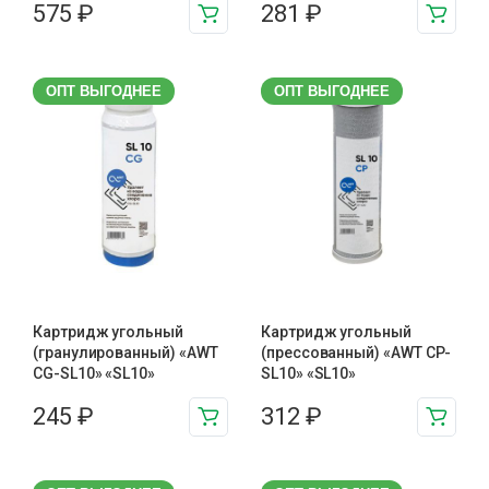
575
₽
281
₽
ОПТ ВЫГОДНЕЕ
ОПТ ВЫГОДНЕЕ
Картридж угольный
Картридж угольный
(гранулированный) «AWT
(прессованный) «AWT CP-
CG-SL10» «SL10»
SL10» «SL10»
245
₽
312
₽