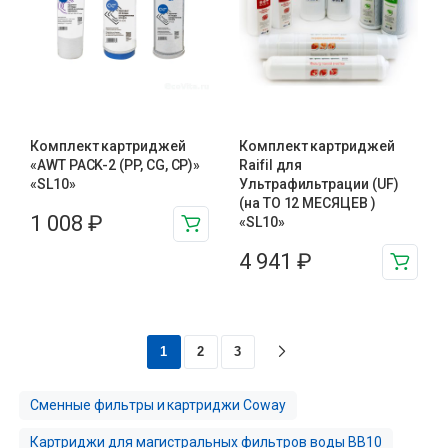
Комплект картриджей
Комплект картриджей
«AWT PACK-2 (PP, CG, CP)»
Raifil для
«SL10»
Ультрафильтрации (UF)
(на ТО 12 МЕСЯЦЕВ )
1 008
₽
«SL10»
4 941
₽
1
2
3
Сменные фильтры и картриджи Coway
Картриджи для магистральных фильтров воды BB10