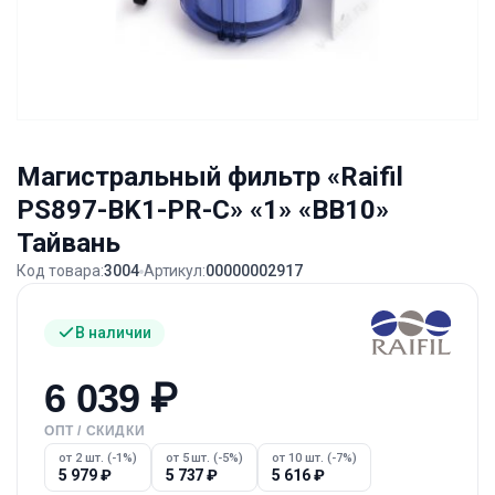
Магистральный фильтр «Raifil
PS897-BK1-PR-С» «1» «BB10»
Тайвань
Код товара:
3004
Артикул:
00000002917
В наличии
6 039
₽
ОПТ / СКИДКИ
от 2 шт. (-1%)
от 5 шт. (-5%)
от 10 шт. (-7%)
5 979
₽
5 737
₽
5 616
₽