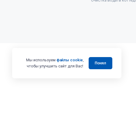
Очистка воды в коттед
Мы используем
файлы cookie
,
Понял
чтобы улучшить сайт для Вас!
Мультипатронный фильтр AquaPro CF20-304 20
83 680
₽
Все права защищены 2008 - 2025 © Випэколоджи
Вся представленная на сайте информация, в том числе касающаяся 
товаров и услуг, носит информационный характер и ни при каких ус