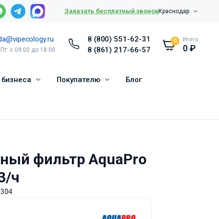
Заказать бесплатный звонок
Краснодар
da@vipecology.ru
8 (800) 551-62-31
Итого
0
0
₽
8 (861) 217-66-57
 Пт: с 09:00 до 18:00
 бизнеса
Покупателю
Блог
ный фильтр AquaPro
3/ч
-304