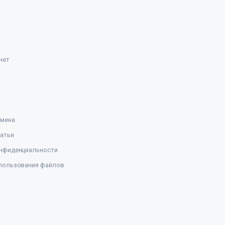
нет
амена
атьи
нфиденциальности
пользования файлов