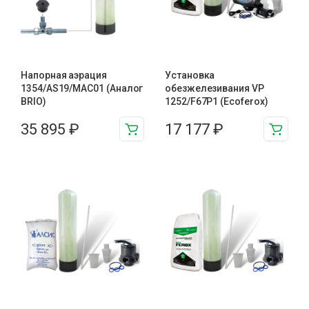
Напорная аэрация
Установка
1354/AS19/MAC01 (Аналог
обезжелезивания VP
BRIO)
1252/F67P1 (Ecoferox)
35 895
₽
17 177
₽