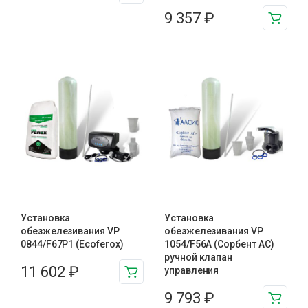
9 357
₽
Установка
Установка
обезжелезивания VP
обезжелезивания VP
0844/F67P1 (Ecoferox)
1054/F56A (Сорбент АС)
ручной клапан
11 602
₽
управления
9 793
₽