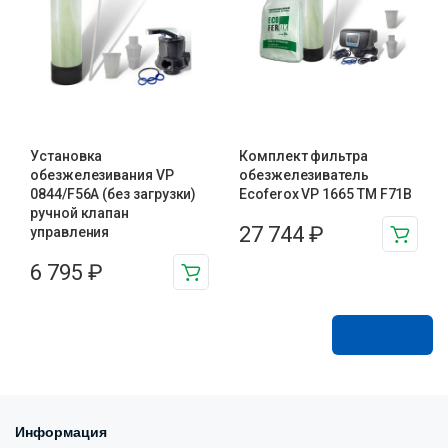
Установка
Комплект фильтра
обезжелезивания VP
обезжелезиватель
0844/F56A (без загрузки)
Ecoferox VP 1665 TM F71B
ручной клапан
27 744
₽
управления
6 795
₽
В корзину
Информация