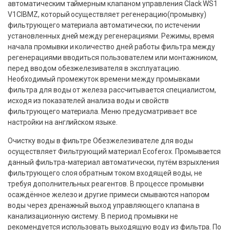
автоматическим таймерным клапаном управления Clack WS1
V1CIBMZ, который осуществляет регенерацию(промывку)
фильтрующего материала автоматически, по истечении
установленных дней между регенерациями. Режимы, время
начала промывки и количество дней работы фильтра между
регенерациями вводиться пользователем или монтажником,
перед вводом обезжелезивателя в эксплуатацию.
Необходимый промежуток времени между промывками
фильтра для воды от железа рассчитывается специалистом,
исходя из показателей анализа воды и свойств
фильтрующего материала. Меню предусматривает все
настройки на английском языке.
Очистку воды в фильтре Обезжелезивателе для воды
осуществляет Фильтрующий материал Ecoferox. Промывается
данный фильтра-материал автоматически, путём взрыхления
фильтрующего слоя обратным током входящей воды, не
требуя дополнительных реагентов. В процессе промывки
осаждённое железо и другие примеси смываются напором
воды через дренажный выход управляющего клапана в
канализационную систему. В период промывки не
рекомендуется использовать выходящую воду из фильтра. По