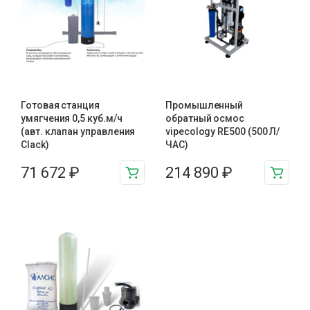
Готовая станция
Промышленный
умягчения 0,5 куб.м/ч
обратный осмос
(авт. клапан управления
vipecology RE500 (500 Л/
Clack)
ЧАС)
71 672
₽
214 890
₽