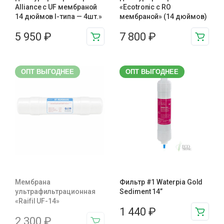
Alliance с UF мембраной
«Ecotronic с RO
14 дюймов I-типа — 4шт.»
мембраной» (14 дюймов)
5 950
₽
7 800
₽
ОПТ ВЫГОДНЕЕ
ОПТ ВЫГОДНЕЕ
Мембрана
Фильтр #1 Waterpia Gold
ультрафильтрационная
Sediment 14”
«Raifil UF-14»
1 440
₽
2 300
₽